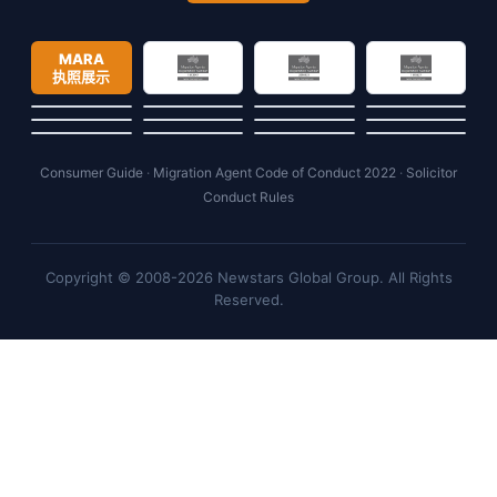
MARA
执照展示
Consumer Guide
·
Migration Agent Code of Conduct 2022
·
Solicitor
Conduct Rules
Copyright © 2008-2026 Newstars Global Group. All Rights
Reserved.