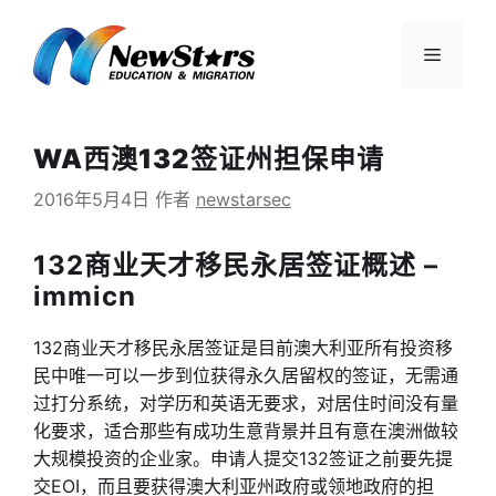
跳
至
菜
内
容
单
WA西澳132签证州担保申请
2016年5月4日
作者
newstarsec
132商业天才移民永居签证概述 –
immicn
132商业天才移民永居签证是目前澳大利亚所有投资移
民中唯一可以一步到位获得永久居留权的签证，无需通
过打分系统，对学历和英语无要求，对居住时间没有量
化要求，适合那些有成功生意背景并且有意在澳洲做较
大规模投资的企业家。申请人提交132签证之前要先提
交EOI，而且要获得澳大利亚州政府或领地政府的担