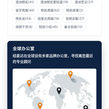
澳洲移民
(41)
澳洲移民要知道
(19)
澳洲签证
(27)
留学周报
(45)
移民周报
(62)
移民故事
(2)
移民说
(54)
纽星达周报
(19)
视频合集
(37)
视频干货
(8)
院校介绍
(45)
雇主担保
(12)
全球办公室
纽星达在全球设有多家品牌办公室，寻找离您最近
的专业顾问