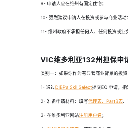
9- 申请人应在维州有固定住宅；
10- 强烈建议申请人在投资或参与商业活
11-
维州政府不承担任何人、任何投资或业
VIC维多利亚132州担保申请流
类别
一：如果你作为有显著商业背景的投资
1- 通过
DIBP’s SkillSelect
提交EOI申请，
2- 准备申请材料：
填写
代理表、PartB表
、
3- 在维多利亚网站
注册用户名
；