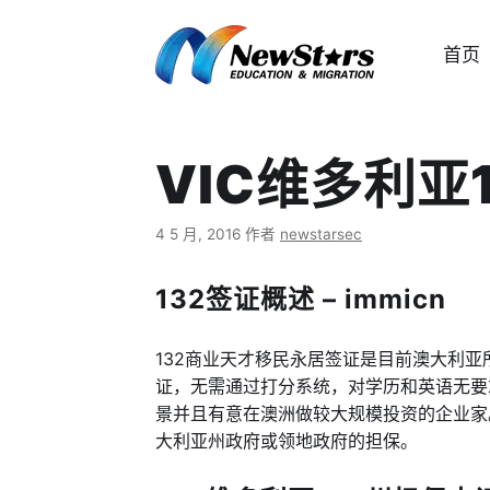
跳
至
首页
内
容
VIC维多利亚
4 5 月, 2016
作者
newstarsec
132签证概述 – immicn
132商业天才移民永居签证是目前澳大利
证，无需通过打分系统，对学历和英语无要
景并且有意在澳洲做较大规模投资的企业家。
大利亚州政府或领地政府的担保。