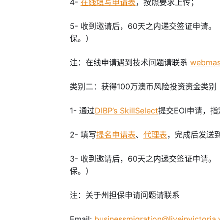
4-
在线填写申请表
，按照要求上传；
5-
收到邀请后，60天之内递交签证申请。
保。）
注：
在线申请遇到技术问题请联系
webmast
类别二：获
得100万澳币风险投资资金类别
1- 通过
DIBP’s SkillSelect
提交EOI申请，
2-
填写
提名申请表
、
代理表
，完成后发送
3-
收到邀请后，60天之内递交签证申请。
保。）
注：关于州担保申请问题请联系
Email:
businessmigration@liveinvictoria.