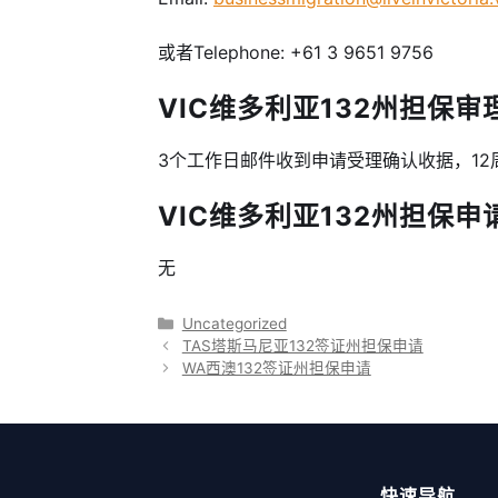
或者Telephone: +61 3 9651 9756
VIC维多利亚132州担保审理周
3个工作日邮件收到申请受理确认收据，12
VIC维多利亚132州担保申请费
无
分
Uncategorized
类
TAS塔斯马尼亚132签证州担保申请
WA西澳132签证州担保申请
快速导航