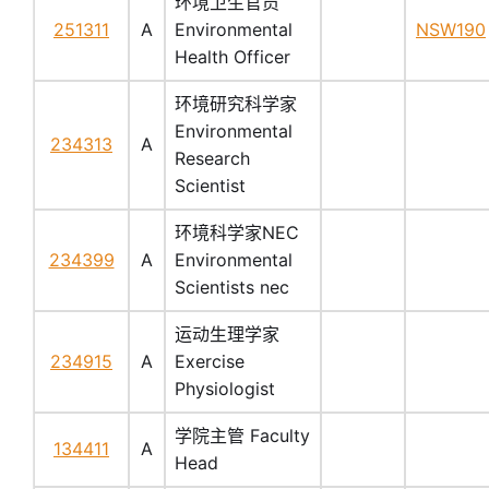
环境卫生官员
251311
A
Environmental
NSW190
Health Officer
环境研究科学家
Environmental
234313
A
Research
Scientist
环境科学家NEC
234399
A
Environmental
Scientists nec
运动生理学家
234915
A
Exercise
Physiologist
学院主管 Faculty
134411
A
Head