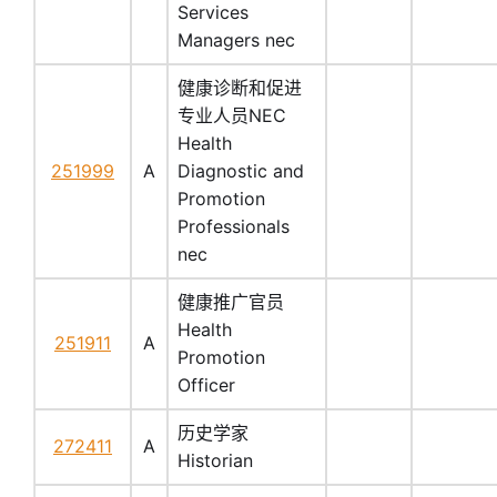
Services
Managers nec
健康诊断和促进
专业人员NEC
Health
251999
A
Diagnostic and
Promotion
Professionals
nec
健康推广官员
Health
251911
A
Promotion
Officer
历史学家
272411
A
Historian