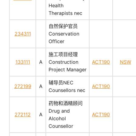
Health
Therapists nec
自然保护官员
234311
Conservation
Officer
施工项目经理
133111
A
Construction
ACT190
NSW
Project Manager
辅导员NEC
272199
A
ACT190
Counsellors nec
药物和酒精顾问
Drug and
272112
A
ACT190
Alcohol
Counsellor