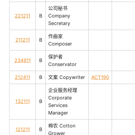
公司秘书
221211
B
Company
Secretary
作曲家
211211
B
Composer
保护者
234911
B
Conservator
212411
B
文案 Copywriter
ACT190
企业服务经理
Corporate
132111
B
Services
Manager
棉农 Cotton
121211
B
Grower