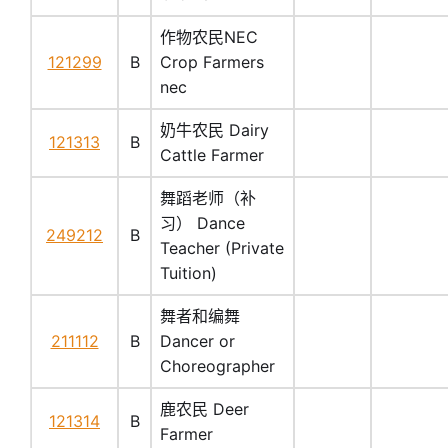
作物农民NEC
121299
B
Crop Farmers
nec
奶牛农民 Dairy
121313
B
Cattle Farmer
舞蹈老师（补
习） Dance
249212
B
Teacher (Private
Tuition)
舞者和编舞
211112
B
Dancer or
Choreographer
鹿农民 Deer
121314
B
Farmer