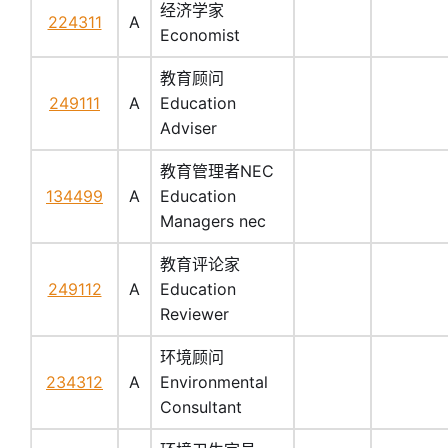
经济学家
224311
A
Economist
教育顾问
249111
A
Education
Adviser
教育管理者NEC
134499
A
Education
Managers nec
教育评论家
249112
A
Education
Reviewer
环境顾问
234312
A
Environmental
Consultant