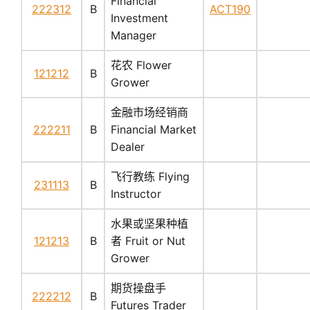
Financial
222312
B
ACT190
Investment
Manager
花农 Flower
121212
B
Grower
金融市场经销商
222211
B
Financial Market
Dealer
飞行教练 Flying
231113
B
Instructor
水果或坚果种植
121213
B
者 Fruit or Nut
Grower
期货操盘手
222212
B
Futures Trader