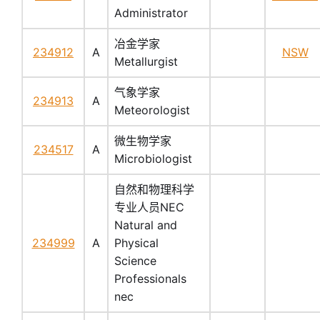
Administrator
冶金学家
234912
A
NSW
Metallurgist
气象学家
234913
A
Meteorologist
微生物学家
234517
A
Microbiologist
自然和物理科学
专业人员NEC
Natural and
234999
A
Physical
Science
Professionals
nec