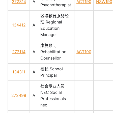
272314
A
ACT190
NSW190
Psychotherapist
区域教育服务经
理 Regional
134412
A
Education
Manager
康复顾问
272114
A
Rehabilitation
ACT190
Counsellor
校长 School
134311
A
Principal
社会专业人员
NEC Social
272499
A
Professionals
nec