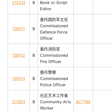
212212
B
Book or Script
Editor
委托国防军主任
Commissioned
139111
B
Defence Force
Officer
委托消防官
139112
B
Commissioned
Fire Officer
委托警察
139113
B
Commissioned
Police Officer
社区艺术工作者
272611
B
Community Arts
ACT190
Worker