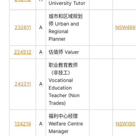
University Tutor
城市和区域规划
师 Urban and
232611
A
NSW489
Regional
Planner
224512
A
估值师 Valuer
职业教育教师
（非技工）
Vocational
242211
A
Education
Teacher (Non
Trades)
福利中心经理
134214
A
Welfare Centre
NSW190
Manager