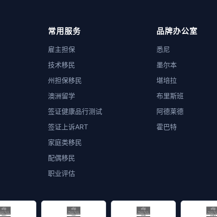
常用服务
品牌办公室
雇主担保
悉尼
技术移民
墨尔本
州担保移民
堪培拉
澳洲留学
布里斯班
签证健康品行测试
阿德莱德
签证上诉ART
霍巴特
家庭类移民
配偶移民
职业评估