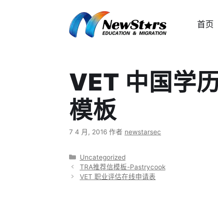
跳
至
首页
内
容
VET 中国学
模板
7 4 月, 2016
作者
newstarsec
分
Uncategorized
类
TRA推荐信模板-Pastrycook
VET 职业评估在线申请表