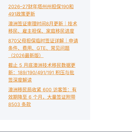
2026–27财年塔州州担保190和
491政策更新
澳洲签证审理时间8月更新｜技术
移民、雇主担保、家庭移民进度
870父母担保临时签证详解｜申请
条件、费用、GTE、常见问题
（2026最新版）
截止 5 月底澳洲技术移民数据更
新：189/190/491/191 积压与批
签深度解读
澳洲移民局收紧 600 访客签：有
效期降至 6 个月，大量签证附带
8503 条款