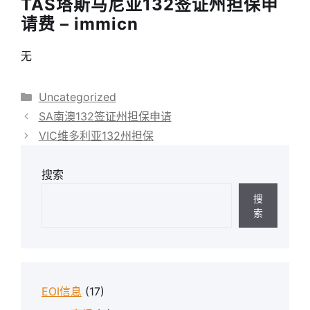
TAS塔斯马尼亚132签证州担保申
请费 – immicn
无
分
Uncategorized
类
SA南澳132签证州担保申请
VIC维多利亚132州担保
搜索
搜
索
EOI信息
(17)