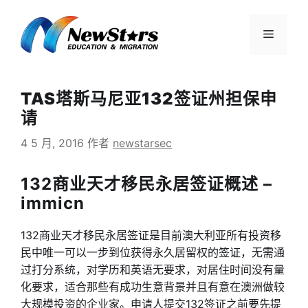
跳
至
菜
内
容
单
TAS塔斯马尼亚132签证州担保申
请
4 5 月, 2016
作者
newstarsec
132商业天才移民永居签证概述 –
immicn
132商业天才移民永居签证是目前澳大利亚所有投资移
民中唯一可以一步到位获得永久居留权的签证，无需通
过打分系统，对学历和英语无要求，对居住时间没有量
化要求，适合那些有成功生意背景并且有意在澳洲做较
大规模投资的企业家。申请人提交132签证之前要先提