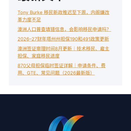
Tony Burke 移民新政推迟至下周，内阁嫌改
革力度不足
澳洲人口普查填错信息，会影响移民申请吗？
2026–27财年塔州州担保190和491政策更新
澳洲签证审理时间8月更新｜技术移民、雇主
担保、家庭移民进度
870父母担保临时签证详解｜申请条件、费
用、GTE、常见问题（2026最新版）