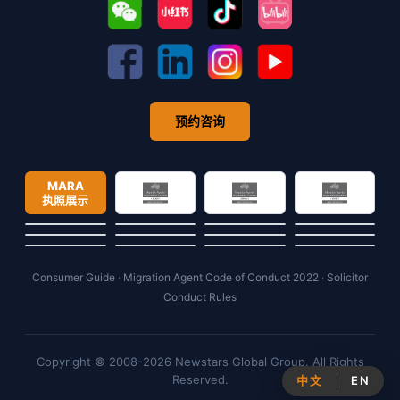
预约咨询
MARA
执照展示
Consumer Guide
·
Migration Agent Code of Conduct 2022
·
Solicitor
Conduct Rules
Copyright © 2008-2026 Newstars Global Group. All Rights
Reserved.
中文
EN