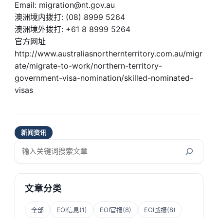
Email: migration@nt.gov.au
澳洲境内拨打: (08) 8999 5264
澳洲境外拨打: +61 8 8999 5264
官方网址
http://www.australiasnorthernterritory.com.au/migr
ate/migrate-to-work/northern-territory-
government-visa-nomination/skilled-nominated-
visas
新闻资讯
搜
索
文章分类
全部
EOI信息
(1)
EOI官报
(8)
EOI战报
(8)