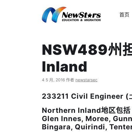
跳
至
首页
内
容
NSW489州担保
Inland
4 5 月, 2016
作者
newstarsec
233211 Civil Engin
Northern Inland地区包括 Ta
Glen Innes, Moree, Gunn
Bingara, Quirindi, Tente