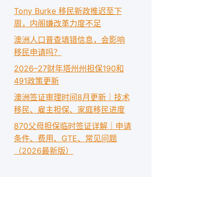
Tony Burke 移民新政推迟至下
周，内阁嫌改革力度不足
澳洲人口普查填错信息，会影响
移民申请吗？
2026–27财年塔州州担保190和
491政策更新
澳洲签证审理时间8月更新｜技术
移民、雇主担保、家庭移民进度
870父母担保临时签证详解｜申请
条件、费用、GTE、常见问题
（2026最新版）