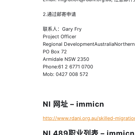
2.通过邮寄申请
联系人：Gary Fry
Project Officer
Regional DevelopmentAustraliaNorthern
PO Box 72
Armidale NSW 2350
Phone:61 2 6771 0700
Mob: 0427 008 572
NI 网址 – immicn
http://www.rdani.org.au/skilled-migrati
NI 489职业列表 – immicn