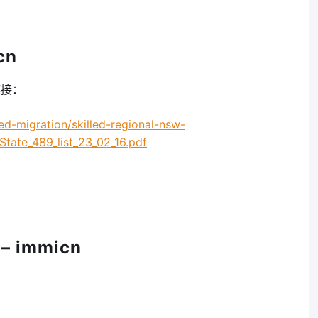
cn
链接：
led-migration/skilled-regional-nsw-
te_489_list_23_02_16.pdf
– immicn