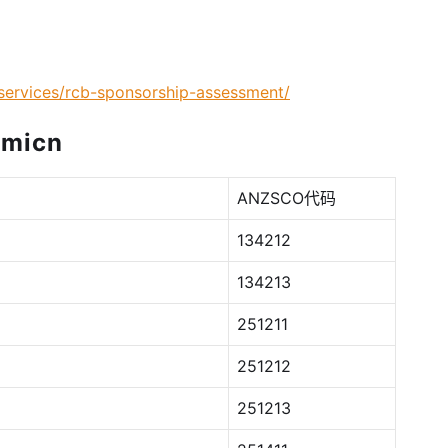
-services/rcb-sponsorship-assessment/
micn
ANZSCO代码
134212
134213
251211
251212
251213