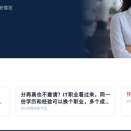
析情况
分再高也不邀请？IT职业看过来，同一
月
份学历和经验可以换个职业，多个成功
2
案例189/190上岸了！
2026年6月11日