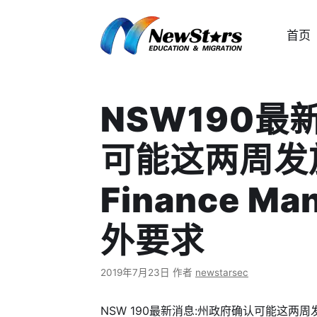
跳
至
首页
内
容
NSW190最
可能这两周发
Finance M
外要求
2019年7月23日
作者
newstarsec
NSW 190最新消息:州政府确认可能这