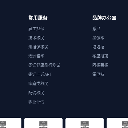
常用服务
品牌办公室
雇主担保
悉尼
技术移民
墨尔本
州担保移民
堪培拉
澳洲留学
布里斯班
签证健康品行测试
阿德莱德
签证上诉ART
霍巴特
家庭类移民
配偶移民
职业评估