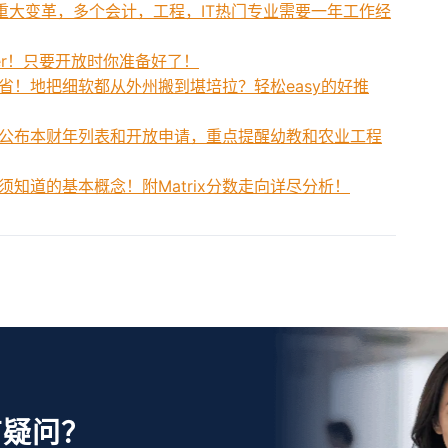
重大变革，多个会计，工程，IT热门专业需要一年工作经
fer！只要开放时你准备好了！
省！地把细软都从外州搬到堪培拉？轻松easy的好推
and地区刚公布本财年列表和开放申请，重点提醒幼教和农业工程
知道的基本概念！附Matrix分数走向详尽分析！
有疑问？