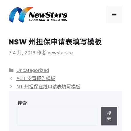
跳
至
菜
内
容
单
NSW 州担保申请表填写模板
7 4 月, 2016
作者
newstarsec
分
Uncategorized
类
ACT 安置报告模板
NT 州担保在线申请表填写模板
搜索
搜
索