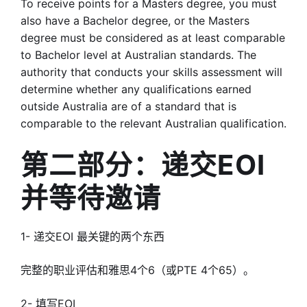
To receive points for a Masters degree, you must
also have a Bachelor degree, or the Masters
degree must be considered as at least comparable
to Bachelor level at Australian standards. The
authority that conducts your skills assessment will
determine whether any qualifications earned
outside Australia are of a standard that is
comparable to the relevant Australian qualification.
第二部分：递交EOI
并等待邀请
1- 递交EOI 最关键的两个东西
完整的职业评估和雅思4个6（或PTE 4个65）。
2- 填写EOI