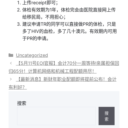
上传receipt即可；
体检有效期为1年，体检完会由医院直接网上传
给移民局，不用担心；
建议申请TR的同学可以直接做PR的体检，只是
多了HIV的血检，多了几十澳元。有效期内可用
于PR的申请。
分
Uncategorized
类
【5月11号EOI官报】会计70分一周等待!亲属担保回
归65分！计算机网络和机械工程配额用尽！
【最新消息】新财年职业配额即将提前公布！会计
有利好？
搜索
搜
索