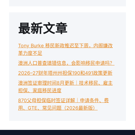
最新文章
Tony Burke 移民新政推迟至下周，内阁嫌改
革力度不足
澳洲人口普查填错信息，会影响移民申请吗？
2026–27财年塔州州担保190和491政策更新
澳洲签证审理时间8月更新｜技术移民、雇主
担保、家庭移民进度
870父母担保临时签证详解｜申请条件、费
用、GTE、常见问题（2026最新版）