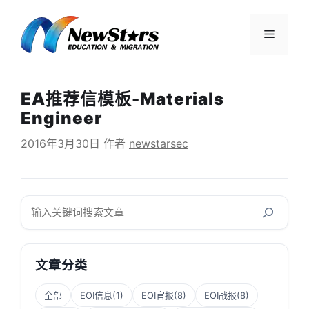
跳
至
菜
内
容
单
EA推荐信模板-Materials
Engineer
2016年3月30日
作者
newstarsec
搜
索
文章分类
全部
EOI信息
(1)
EOI官报
(8)
EOI战报
(8)