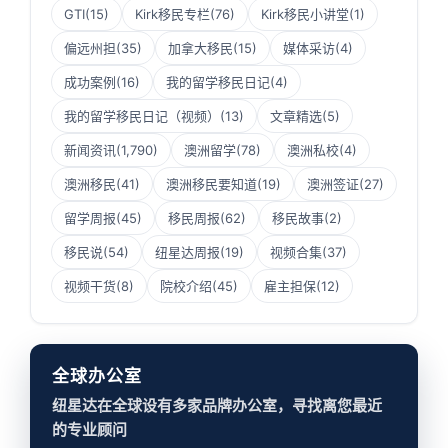
GTI
(15)
Kirk移民专栏
(76)
Kirk移民小讲堂
(1)
偏远州担
(35)
加拿大移民
(15)
媒体采访
(4)
成功案例
(16)
我的留学移民日记
(4)
我的留学移民日记（视频）
(13)
文章精选
(5)
新闻资讯
(1,790)
澳洲留学
(78)
澳洲私校
(4)
澳洲移民
(41)
澳洲移民要知道
(19)
澳洲签证
(27)
留学周报
(45)
移民周报
(62)
移民故事
(2)
移民说
(54)
纽星达周报
(19)
视频合集
(37)
视频干货
(8)
院校介绍
(45)
雇主担保
(12)
全球办公室
纽星达在全球设有多家品牌办公室，寻找离您最近
的专业顾问