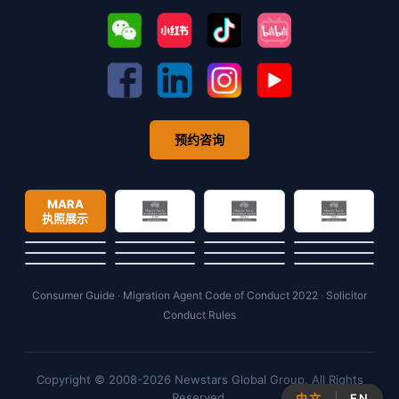
预约咨询
MARA
执照展示
Consumer Guide
·
Migration Agent Code of Conduct 2022
·
Solicitor
Conduct Rules
Copyright © 2008-2026 Newstars Global Group. All Rights
Reserved.
中文
EN