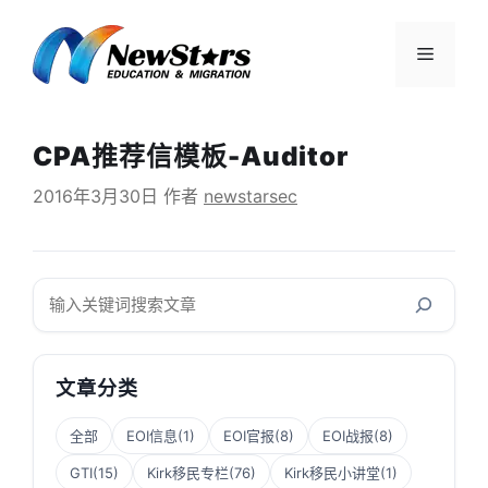
跳
至
菜
内
容
单
CPA推荐信模板-Auditor
2016年3月30日
作者
newstarsec
搜
索
文章分类
全部
EOI信息
(1)
EOI官报
(8)
EOI战报
(8)
GTI
(15)
Kirk移民专栏
(76)
Kirk移民小讲堂
(1)