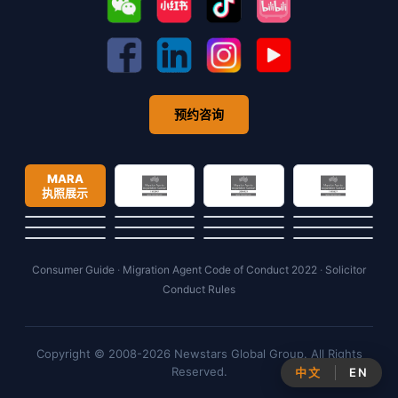
预约咨询
MARA
执照展示
Consumer Guide
·
Migration Agent Code of Conduct 2022
·
Solicitor
Conduct Rules
Copyright © 2008-2026 Newstars Global Group. All Rights
Reserved.
中文
EN