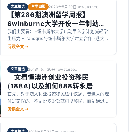
文章精选
留学周报
2023年5月29日
newstarsec
【第286期澳洲留学周报】
Swinburne大学开设一年制幼教
GD！Transgrid与纽卡斯尔大学
我们主要看： -纽卡斯尔大学启动早入学计划减轻学
生压力 -Transgrid与纽卡斯尔大学建立合作 -悉大开
合作！悉大开设GP临床学校！
设 GP 临床学校提升专业和研究水平 -Swinburne大
阅读全文 →
学已开设一年制幼儿教育GD文凭课程 -西澳租房紧
张，呼吁加快学生宿舍建造 -本周Offer show
文章精选
2018年5月30日
newstarsec
一文看懂澳洲创业投资移民
(188A)以及如何888转永居
首先，对于澳大利亚投资移民这个议题，普遍人的理
解是错误的。不是说多少钱就可以移民，而是通过什
么方式（签证）进而获得永居身份。
阅读全文 →
文章精选
2018年5月21日
newstarsec