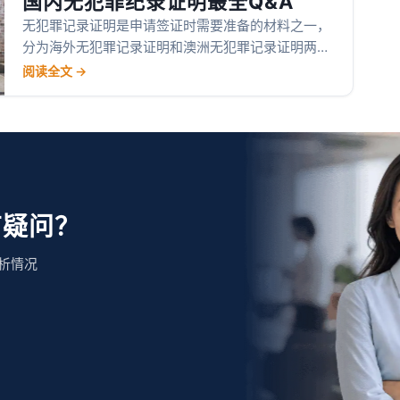
国内无犯罪纪录证明最全Q&A
无犯罪记录证明是申请签证时需要准备的材料之一，
分为海外无犯罪记录证明和澳洲无犯罪记录证明两
种。
阅读全文 →
有疑问？
析情况