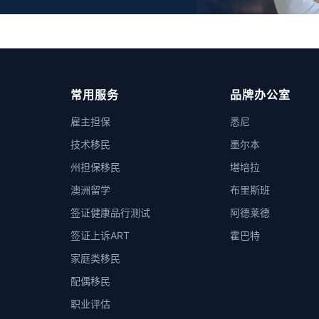
常用服务
品牌办公室
雇主担保
悉尼
技术移民
墨尔本
州担保移民
堪培拉
澳洲留学
布里斯班
签证健康品行测试
阿德莱德
签证上诉ART
霍巴特
家庭类移民
配偶移民
职业评估