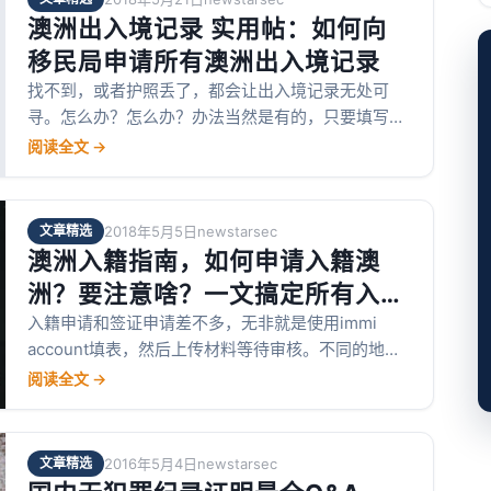
澳洲出入境记录 实用帖：如何向
移民局申请所有澳洲出入境记录
找不到，或者护照丢了，都会让出入境记录无处可
寻。怎么办？怎么办？办法当然是有的，只要填写一
个Form 1359向移民局申请就可以了，这个表的名称
阅读全文 →
叫Request for international movement records，
看名字就知道表格是用来干什么的了。
文章精选
2018年5月5日
newstarsec
澳洲入籍指南，如何申请入籍澳
洲？要注意啥？一文搞定所有入籍
问题！！
入籍申请和签证申请差不多，无非就是使用immi
account填表，然后上传材料等待审核。不同的地方
在于，入籍网上申请之后的流程。
阅读全文 →
文章精选
2016年5月4日
newstarsec