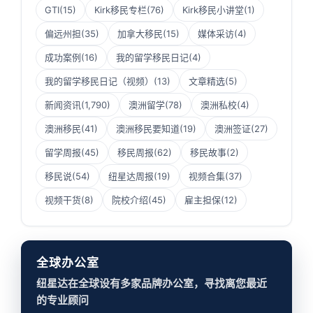
GTI
(15)
Kirk移民专栏
(76)
Kirk移民小讲堂
(1)
偏远州担
(35)
加拿大移民
(15)
媒体采访
(4)
成功案例
(16)
我的留学移民日记
(4)
我的留学移民日记（视频）
(13)
文章精选
(5)
新闻资讯
(1,790)
澳洲留学
(78)
澳洲私校
(4)
澳洲移民
(41)
澳洲移民要知道
(19)
澳洲签证
(27)
留学周报
(45)
移民周报
(62)
移民故事
(2)
移民说
(54)
纽星达周报
(19)
视频合集
(37)
视频干货
(8)
院校介绍
(45)
雇主担保
(12)
全球办公室
纽星达在全球设有多家品牌办公室，寻找离您最近
的专业顾问