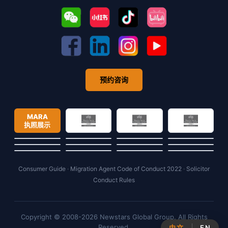
预约咨询
MARA
执照展示
Consumer Guide
·
Migration Agent Code of Conduct 2022
·
Solicitor
Conduct Rules
Copyright © 2008-2026 Newstars Global Group. All Rights
Reserved.
中文
EN