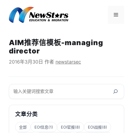
跳
至
菜
内
容
单
AIM推荐信模板-managing
director
2016年3月30日
作者
newstarsec
搜
索
文章分类
全部
EOI信息
(1)
EOI官报
(8)
EOI战报
(8)