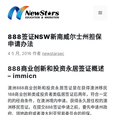
跳
至
菜
内
容
单
888签证NSW新南威尔士州担保
申请办法
4 5 月, 2016
作者
newstarsec
888商业创新和投资永居签证概述
– immicn
澳洲888商业创新和投资永居签证是在获得澳洲移民
188商业创新类或投资者类临居签证后两年，符合一定
的的经商条件，在澳洲境内申请，获得永久居住权的澳
洲移民签证。在提交888签证申请之前，要先申请州政
府、领地政府或者澳大利亚贸易委员会的担保。