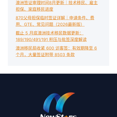
澳洲签证审理时间8月更新｜技术移民、雇主
担保、家庭移民进度
870父母担保临时签证详解｜申请条件、费
用、GTE、常见问题（2026最新版）
截止 5 月底澳洲技术移民数据更新：
189/190/491/191 积压与批签深度解读
澳洲移民局收紧 600 访客签：有效期降至 6
个月，大量签证附带 8503 条款