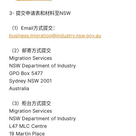
3- 提交申请表和材料至NSW
（1）Email方式提交：
business.migration@industry.nsw.gov.au
（2）邮寄方式提交
Migration Services
NSW Department of Industry
GPO Box 5477
Sydney NSW 2001
Australia
（3）柜台方式提交
Migration Services
NSW Department of Industry
L47 MLC Centre
19 Martin Place