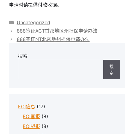
申请时请提供付款收据。
分
Uncategorized
类
888签证ACT首都地区州担保申请办法
888签证NT北领地州担保申请办法
搜索
搜
索
EOI信息
(17)
EOI官报
(8)
EOI战报
(8)