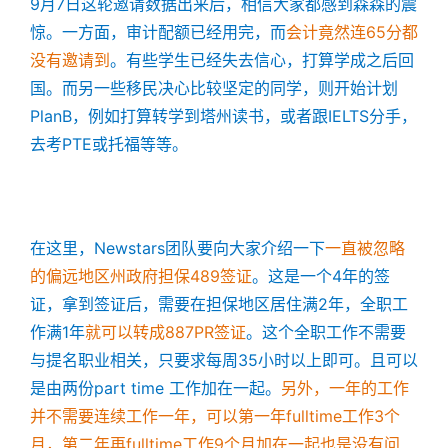
9月7日这轮邀请数据出来后，相信大家都感到森森的震
惊。一方面，审计配额已经用完，而
会计竟然连65分都
没有邀请到
。有些学生已经失去信心，打算学成之后回
国。而另一些移民决心比较坚定的同学，则开始计划
PlanB，例如打算转学到塔州读书，或者跟IELTS分手，
去考PTE或托福等等。
在这里，Newstars团队要向大家介绍一下
一直被忽略
的偏远地区州政府担保489签证
。这是一个4年的签
证，拿到签证后，需要在担保地区居住满2年，全职工
作满1年
就可以转成887PR签证
。这个全职工作不需要
与提名职业相关，只要求每周35小时以上即可。且可以
是由两份part time 工作加在一起。
另外，一年的工作
并不需要连续工作一年，可以第一年fulltime工作3个
月，第二年再fulltime工作9个月加在一起也是没有问