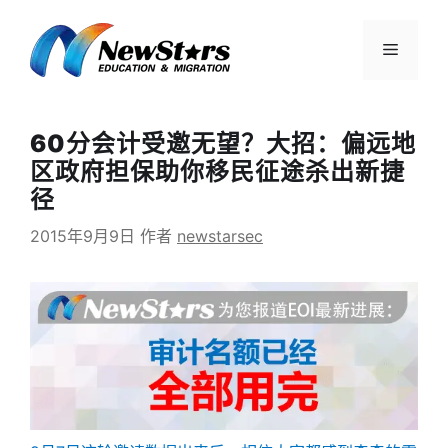
跳
至
菜
内
容
单
60分会计受邀无望？大招：偏远地
区政府担保助你移民征途杀出新捷
径
2015年9月9日
作者
newstarsec