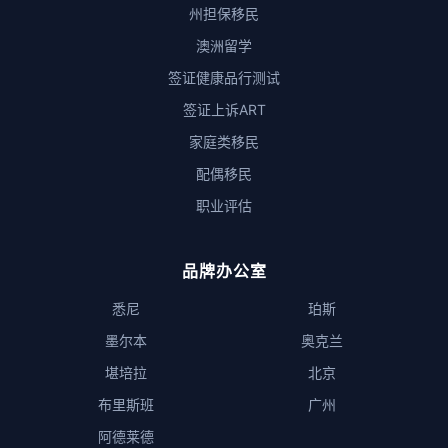
州担保移民
澳洲留学
签证健康品行测试
签证上诉ART
家庭类移民
配偶移民
职业评估
品牌办公室
悉尼
珀斯
墨尔本
奥克兰
堪培拉
北京
布里斯班
广州
阿德莱德