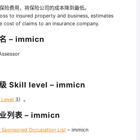
算保险费用，将保险公司的成本降到最低。
oss to insured property and business, estimates
he cost of claims to an insurance company.
– immicn
ssessor
ill level – immicn
 Level
3）。
列表 – immicn
onsored Occupation List
– immicn