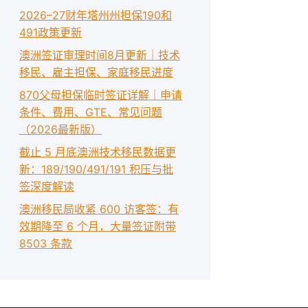
2026–27财年塔州州担保190和
491政策更新
澳洲签证审理时间8月更新｜技术
移民、雇主担保、家庭移民进度
870父母担保临时签证详解｜申请
条件、费用、GTE、常见问题
（2026最新版）
截止 5 月底澳洲技术移民数据更
新：189/190/491/191 积压与批
签深度解读
澳洲移民局收紧 600 访客签：有
效期降至 6 个月，大量签证附带
8503 条款