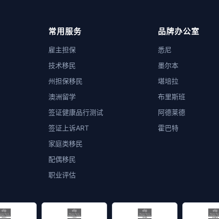
常用服务
品牌办公室
雇主担保
悉尼
技术移民
墨尔本
州担保移民
堪培拉
澳洲留学
布里斯班
签证健康品行测试
阿德莱德
签证上诉ART
霍巴特
家庭类移民
配偶移民
职业评估