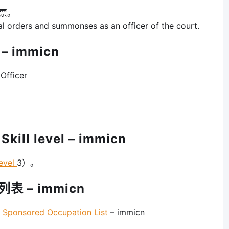
传票。
l orders and summonses as an officer of the court.
 immicn
fficer
ll level – immicn
evel
3）。
表 – immicn
onsored Occupation List
– immicn