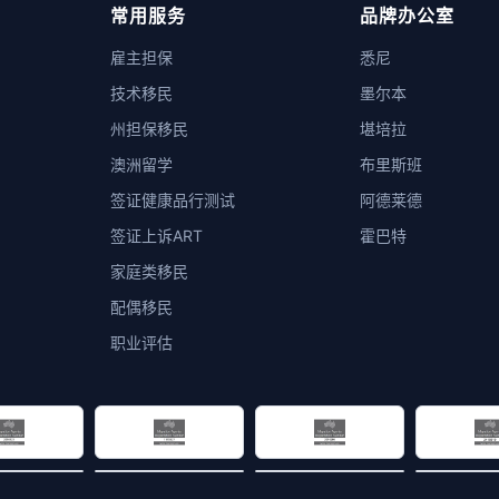
常用服务
品牌办公室
雇主担保
悉尼
技术移民
墨尔本
州担保移民
堪培拉
澳洲留学
布里斯班
签证健康品行测试
阿德莱德
签证上诉ART
霍巴特
家庭类移民
配偶移民
职业评估