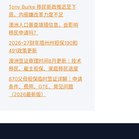
Tony Burke 移民新政推迟至下
周，内阁嫌改革力度不足
澳洲人口普查填错信息，会影响
移民申请吗？
2026–27财年塔州州担保190和
491政策更新
澳洲签证审理时间8月更新｜技术
移民、雇主担保、家庭移民进度
870父母担保临时签证详解｜申请
条件、费用、GTE、常见问题
（2026最新版）