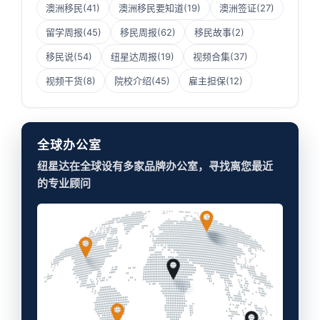
澳洲移民
(41)
澳洲移民要知道
(19)
澳洲签证
(27)
留学周报
(45)
移民周报
(62)
移民故事
(2)
移民说
(54)
纽星达周报
(19)
视频合集
(37)
视频干货
(8)
院校介绍
(45)
雇主担保
(12)
全球办公室
纽星达在全球设有多家品牌办公室，寻找离您最近
的专业顾问