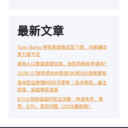
最新文章
Tony Burke 移民新政推迟至下周，内阁嫌改
革力度不足
澳洲人口普查填错信息，会影响移民申请吗？
2026–27财年塔州州担保190和491政策更新
澳洲签证审理时间8月更新｜技术移民、雇主
担保、家庭移民进度
870父母担保临时签证详解｜申请条件、费
用、GTE、常见问题（2026最新版）