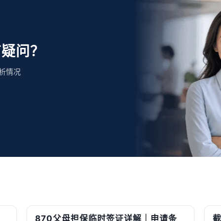
有疑问？
析情况
870父母担保临时签证详解｜申请条
截