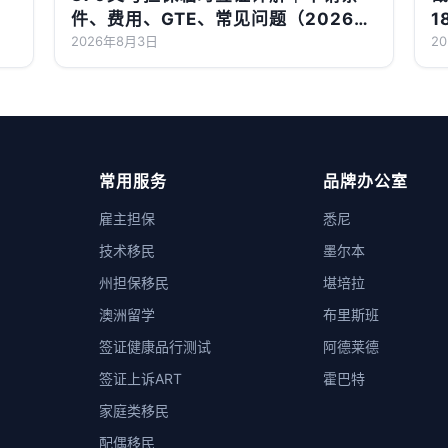
件、费用、GTE、常见问题（2026最
1
新版）
2026年8月3日
2
常用服务
品牌办公室
雇主担保
悉尼
技术移民
墨尔本
州担保移民
堪培拉
澳洲留学
布里斯班
签证健康品行测试
阿德莱德
签证上诉ART
霍巴特
家庭类移民
配偶移民