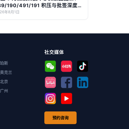
89/190/491/191 积压与批签深度解
读
026年8月1日
社交媒体
珀斯
奥克兰
北京
广州
预约咨询