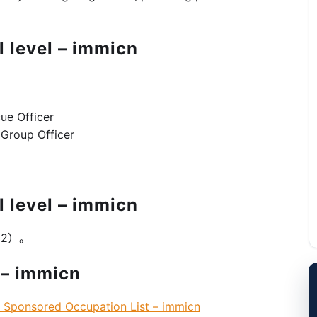
level – immicn
 Officer
roup Officer
level – immicn
l
2）。
 immicn
onsored Occupation List – immicn