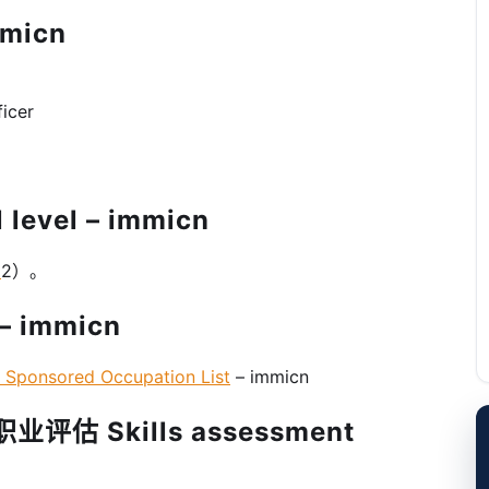
micn
ficer
level – immicn
l
2）。
 immicn
onsored Occupation List
– immicn
评估 Skills assessment