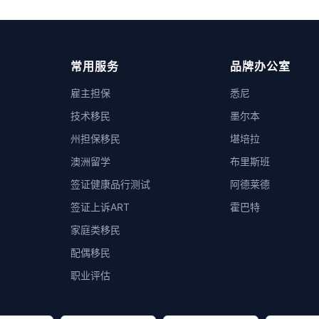
常用服务
品牌办公室
雇主担保
悉尼
技术移民
墨尔本
州担保移民
堪培拉
澳洲留学
布里斯班
签证健康品行测试
阿德莱德
签证上诉ART
霍巴特
家庭类移民
配偶移民
职业评估