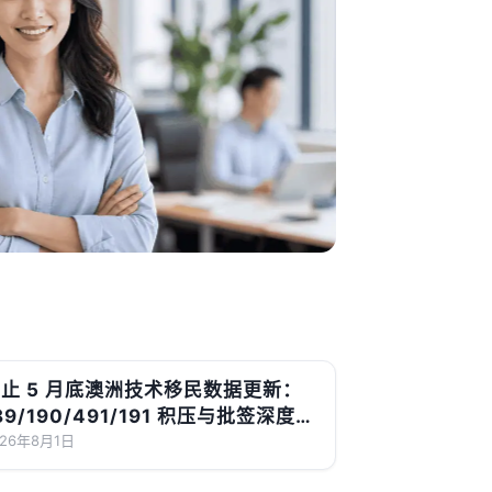
止 5 月底澳洲技术移民数据更新：
89/190/491/191 积压与批签深度解
读
026年8月1日