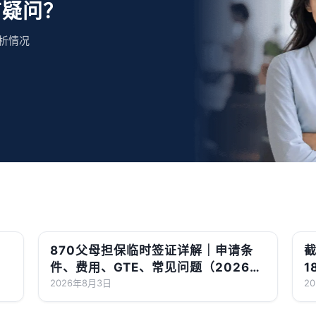
有疑问？
析情况
870父母担保临时签证详解｜申请条
截
件、费用、GTE、常见问题（2026最
1
新版）
2026年8月3日
2