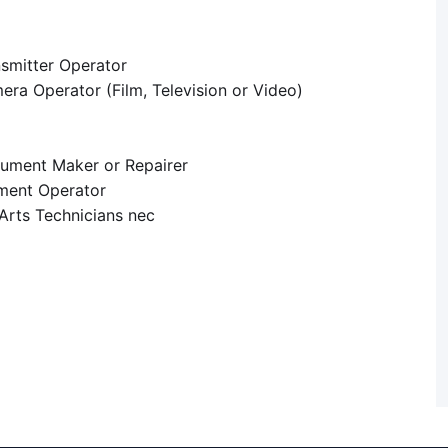
itter Operator
ator (Film, Television or Video)
nt Maker or Repairer
ent Operator
 Technicians nec