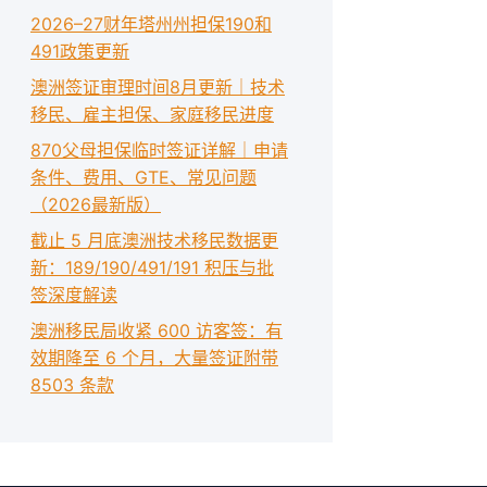
2026–27财年塔州州担保190和
491政策更新
澳洲签证审理时间8月更新｜技术
移民、雇主担保、家庭移民进度
870父母担保临时签证详解｜申请
条件、费用、GTE、常见问题
（2026最新版）
截止 5 月底澳洲技术移民数据更
新：189/190/491/191 积压与批
签深度解读
澳洲移民局收紧 600 访客签：有
效期降至 6 个月，大量签证附带
8503 条款