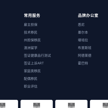
常用服务
品牌办公室
雇主担保
悉尼
技术移民
墨尔本
州担保移民
堪培拉
澳洲留学
布里斯班
签证健康品行测试
阿德莱德
签证上诉ART
霍巴特
家庭类移民
配偶移民
职业评估