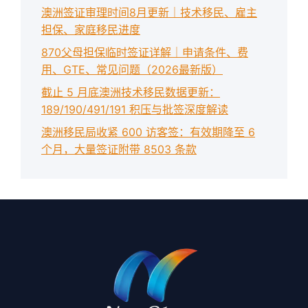
澳洲签证审理时间8月更新｜技术移民、雇主
担保、家庭移民进度
870父母担保临时签证详解｜申请条件、费
用、GTE、常见问题（2026最新版）
截止 5 月底澳洲技术移民数据更新：
189/190/491/191 积压与批签深度解读
澳洲移民局收紧 600 访客签：有效期降至 6
个月，大量签证附带 8503 条款