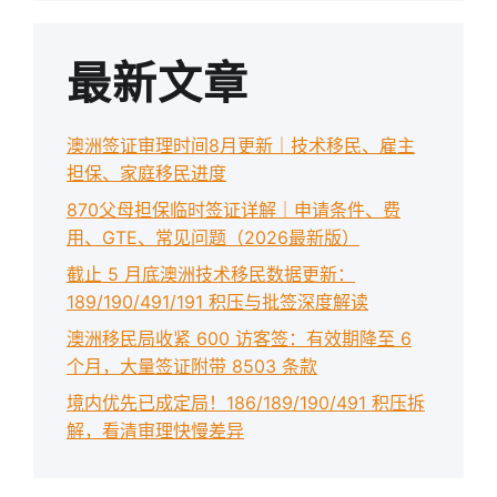
最新文章
澳洲签证审理时间8月更新｜技术移民、雇主
担保、家庭移民进度
870父母担保临时签证详解｜申请条件、费
用、GTE、常见问题（2026最新版）
截止 5 月底澳洲技术移民数据更新：
189/190/491/191 积压与批签深度解读
澳洲移民局收紧 600 访客签：有效期降至 6
个月，大量签证附带 8503 条款
境内优先已成定局！186/189/190/491 积压拆
解，看清审理快慢差异