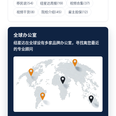
移民说
(54)
纽星达周报
(19)
视频合集
(37)
视频干货
(8)
院校介绍
(45)
雇主担保
(12)
全球办公室
纽星达在全球设有多家品牌办公室，寻找离您最近
的专业顾问