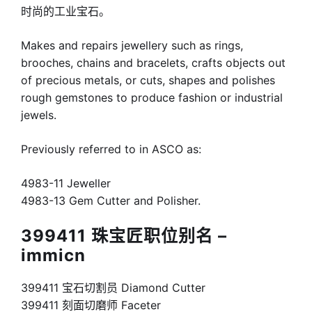
时尚的工业宝石。
Makes and repairs jewellery such as rings,
brooches, chains and bracelets, crafts objects out
of precious metals, or cuts, shapes and polishes
rough gemstones to produce fashion or industrial
jewels.
Previously referred to in ASCO as:
4983-11 Jeweller
4983-13 Gem Cutter and Polisher.
399411 珠宝匠职位别名 –
immicn
399411 宝石切割员 Diamond Cutter
399411 刻面切磨师 Faceter