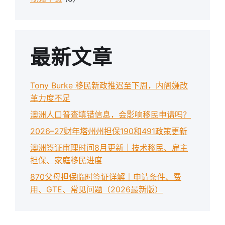
最新文章
Tony Burke 移民新政推迟至下周，内阁嫌改
革力度不足
澳洲人口普查填错信息，会影响移民申请吗？
2026–27财年塔州州担保190和491政策更新
澳洲签证审理时间8月更新｜技术移民、雇主
担保、家庭移民进度
870父母担保临时签证详解｜申请条件、费
用、GTE、常见问题（2026最新版）