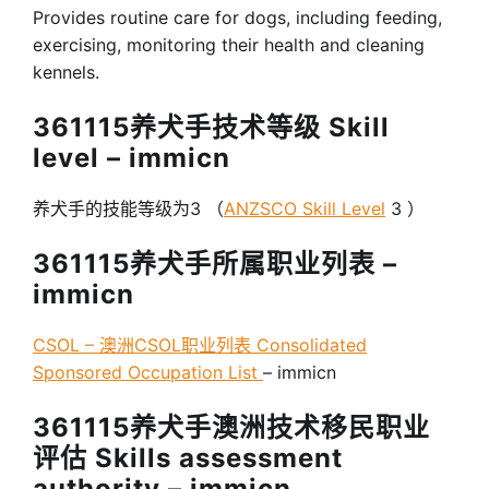
Provides routine care for dogs, including feeding,
exercising, monitoring their health and cleaning
kennels.
361115养犬手技术等级 Skill
level – immicn
养犬手的技能等级为3 （
ANZSCO Skill Level
3 ）
361115养犬手所属职业列表 –
immicn
CSOL – 澳洲CSOL职业列表 Consolidated
Sponsored Occupation List
– immicn
361115养犬手澳洲技术移民职业
评估 Skills assessment
authority – immicn