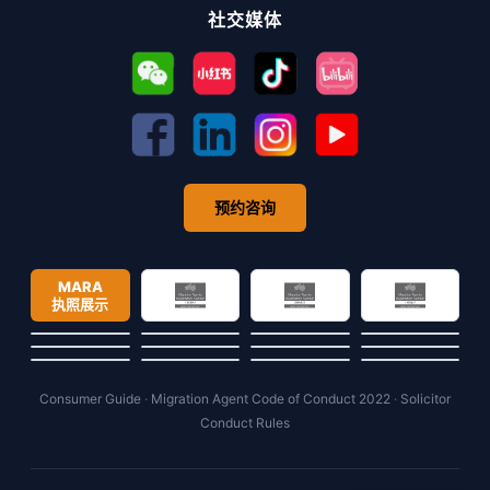
社交媒体
预约咨询
MARA
执照展示
Consumer Guide
·
Migration Agent Code of Conduct 2022
·
Solicitor
Conduct Rules