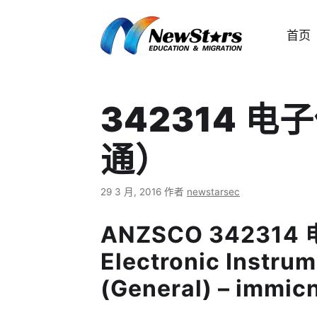
跳
至
首页
内
容
342314 
通）
29 3 月, 2016
作者
newstarsec
ANZSCO 3423
Electronic Instru
(General) – immic