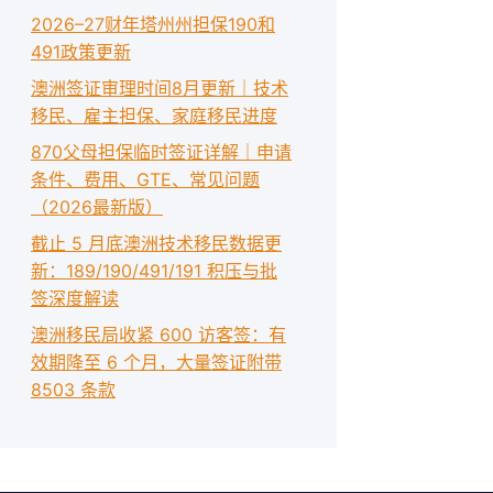
2026–27财年塔州州担保190和
491政策更新
澳洲签证审理时间8月更新｜技术
移民、雇主担保、家庭移民进度
870父母担保临时签证详解｜申请
条件、费用、GTE、常见问题
（2026最新版）
截止 5 月底澳洲技术移民数据更
新：189/190/491/191 积压与批
签深度解读
澳洲移民局收紧 600 访客签：有
效期降至 6 个月，大量签证附带
8503 条款