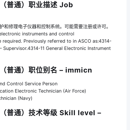
人（普通）职业描述 Job
护和修理电子仪器和控制系统。可能需要注册或许可。
 electronic instruments and control
e required. Previously referred to in ASCO as:4314-
– Supervisor.4314-11 General Electronic Instrument
（普通）职位别名 – immicn
Control Service Person
Electronic Technician (Air Force)
nician (Navy)
通）技术等级 Skill level –