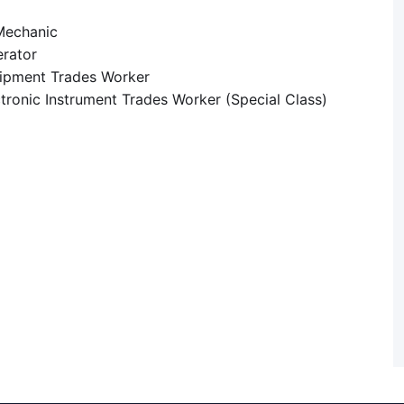
echanic
rator
ment Trades Worker
nstrument Trades Worker (Special Class)