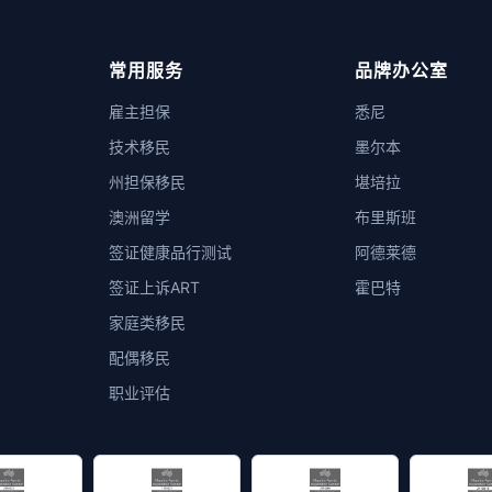
常用服务
品牌办公室
雇主担保
悉尼
技术移民
墨尔本
州担保移民
堪培拉
澳洲留学
布里斯班
签证健康品行测试
阿德莱德
签证上诉ART
霍巴特
家庭类移民
配偶移民
职业评估