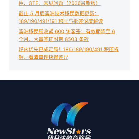
用、GTE、常见问题（2026最新版）
截止 5 月底澳洲技术移民数据更新：
189/190/491/191 积压与批签深度解读
澳洲移民局收紧 600 访客签：有效期降至 6
个月，大量签证附带 8503 条款
境内优先已成定局！186/189/190/491 积压拆
解，看清审理快慢差异