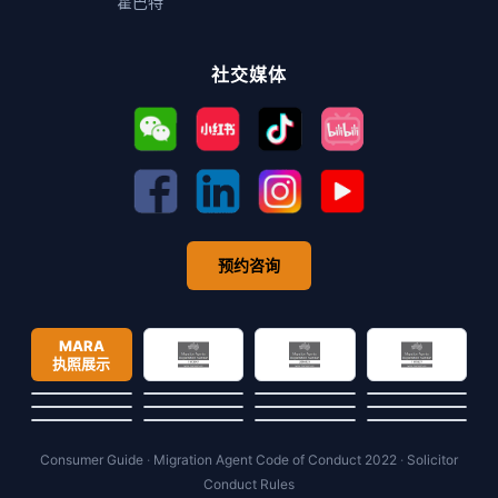
霍巴特
社交媒体
预约咨询
MARA
执照展示
Consumer Guide
·
Migration Agent Code of Conduct 2022
·
Solicitor
Conduct Rules