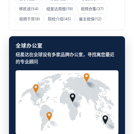
移民说
(54)
纽星达周报
(19)
视频合集
(37)
视频干货
(8)
院校介绍
(45)
雇主担保
(12)
全球办公室
纽星达在全球设有多家品牌办公室，寻找离您最近
的专业顾问