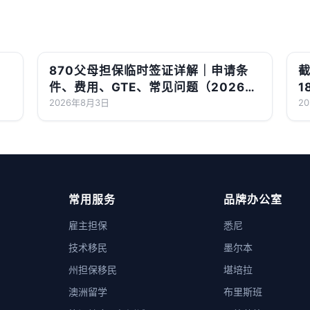
870父母担保临时签证详解｜申请条
截
件、费用、GTE、常见问题（2026最
1
新版）
2026年8月3日
2
常用服务
品牌办公室
雇主担保
悉尼
技术移民
墨尔本
州担保移民
堪培拉
澳洲留学
布里斯班