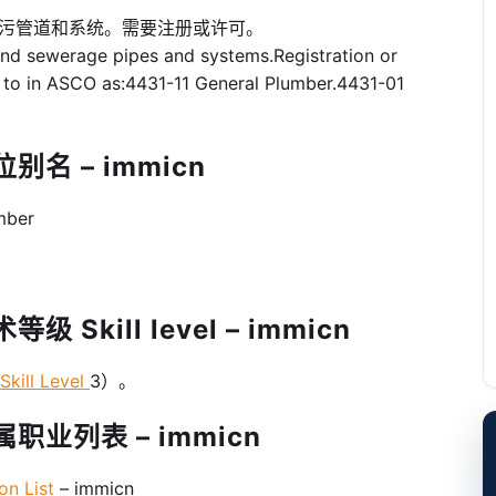
污管道和系统。需要注册或许可。
 and sewerage pipes and systems.Registration or
ed to in ASCO as:4431-11 General Plumber.4431-01
别名 – immicn
mber
Skill level – immicn
kill Level
3）。
职业列表 – immicn
n List
– immicn