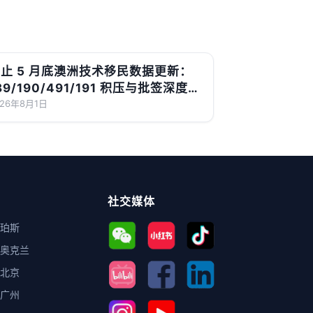
止 5 月底澳洲技术移民数据更新：
89/190/491/191 积压与批签深度解
读
026年8月1日
社交媒体
珀斯
奥克兰
北京
广州