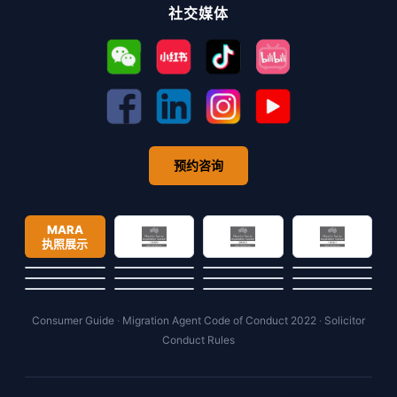
社交媒体
预约咨询
MARA
执照展示
Consumer Guide
·
Migration Agent Code of Conduct 2022
·
Solicitor
Conduct Rules