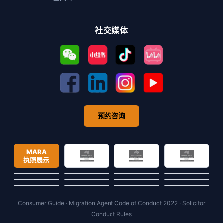
社交媒体
预约咨询
MARA
执照展示
Consumer Guide
·
Migration Agent Code of Conduct 2022
·
Solicitor
Conduct Rules