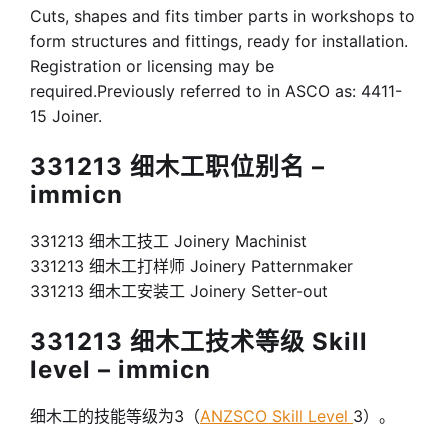
Cuts, shapes and fits timber parts in workshops to
form structures and fittings, ready for installation.
Registration or licensing may be
required.Previously referred to in ASCO as: 4411-
15 Joiner.
331213 细木工职位别名 –
immicn
331213 细木工技工 Joinery Machinist
331213 细木工打样师 Joinery Patternmaker
331213 细木工安装工 Joinery Setter-out
331213 细木工技术等级 Skill
level – immicn
细木工的技能等级为3（
ANZSCO Skill Level
3）。