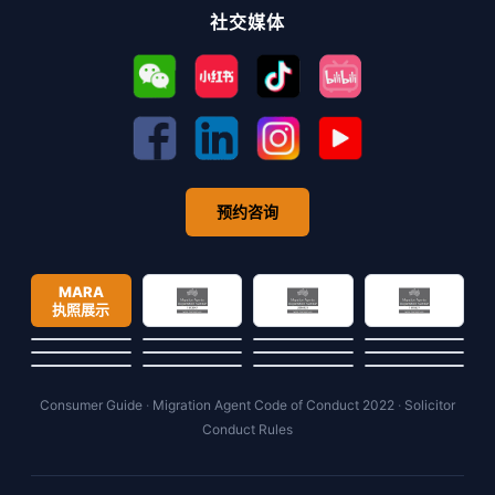
社交媒体
预约咨询
MARA
执照展示
Consumer Guide
·
Migration Agent Code of Conduct 2022
·
Solicitor
Conduct Rules