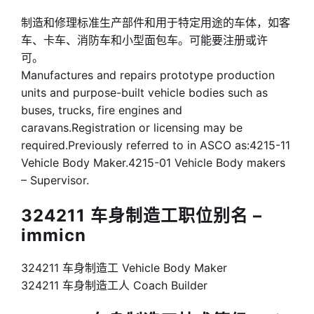
制造和修理标准生产部件和用于特定用途的车体，如客
车、卡车、消防车和小型面包车。可能要注册或许
可。
Manufactures and repairs prototype production
units and purpose-built vehicle bodies such as
buses, trucks, fire engines and
caravans.Registration or licensing may be
required.Previously referred to in ASCO as:4215-11
Vehicle Body Maker.4215-01 Vehicle Body makers
– Supervisor.
324211 车身制造工职位别名 –
immicn
324211 车身制造工 Vehicle Body Maker
324211 车身制造工人 Coach Builder