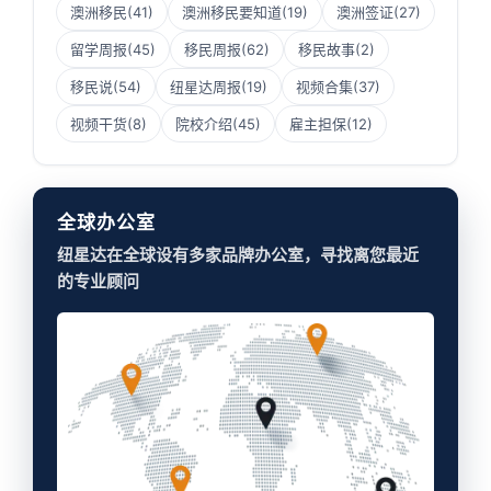
澳洲移民
(41)
澳洲移民要知道
(19)
澳洲签证
(27)
留学周报
(45)
移民周报
(62)
移民故事
(2)
移民说
(54)
纽星达周报
(19)
视频合集
(37)
视频干货
(8)
院校介绍
(45)
雇主担保
(12)
全球办公室
纽星达在全球设有多家品牌办公室，寻找离您最近
的专业顾问