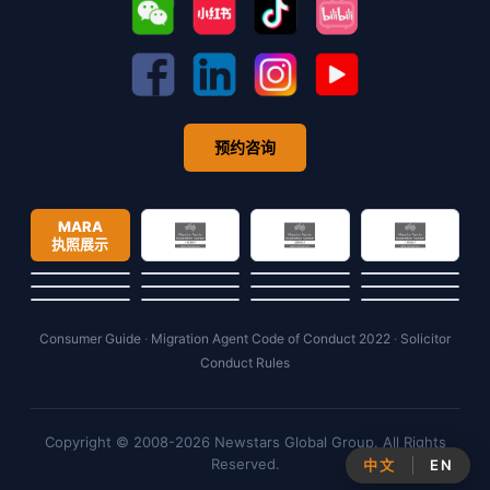
预约咨询
MARA
执照展示
Consumer Guide
·
Migration Agent Code of Conduct 2022
·
Solicitor
Conduct Rules
Copyright © 2008-2026 Newstars Global Group. All Rights
Reserved.
中文
EN