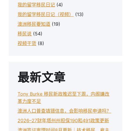
我的留学移民日记
(4)
我的留学移民日记（视频）
(13)
澳洲移民要知道
(19)
移民说
(54)
视频干货
(8)
最新文章
Tony Burke 移民新政推迟至下周，内阁嫌改
革力度不足
澳洲人口普查填错信息，会影响移民申请吗？
2026–27财年塔州州担保190和491政策更新
澳洲签证审理时间8月更新｜技术移民、雇主