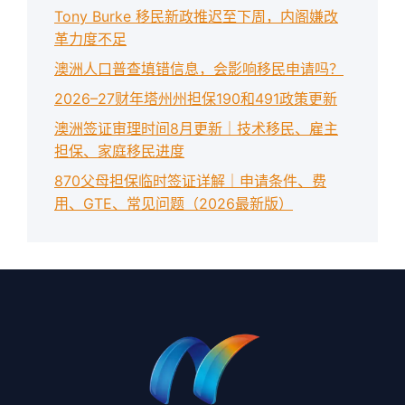
Tony Burke 移民新政推迟至下周，内阁嫌改
革力度不足
澳洲人口普查填错信息，会影响移民申请吗？
2026–27财年塔州州担保190和491政策更新
澳洲签证审理时间8月更新｜技术移民、雇主
担保、家庭移民进度
870父母担保临时签证详解｜申请条件、费
用、GTE、常见问题（2026最新版）