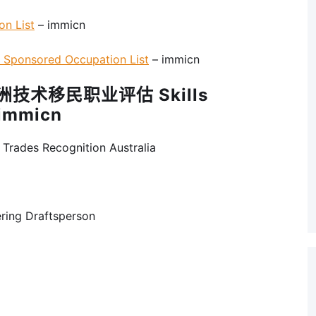
n List
– immicn
onsored Occupation List
– immicn
洲技术移民职业评估 Skills
 immicn
Recognition Australia
ng Draftsperson