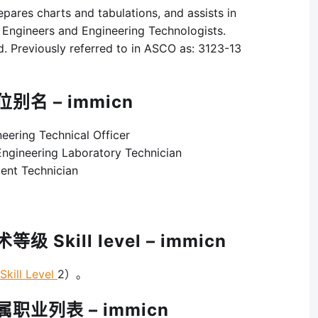
epares charts and tabulations, and assists in
l Engineers and Engineering Technologists.
d. Previously referred to in ASCO as: 3123-13
别名 – immicn
ring Technical Officer
neering Laboratory Technician
nt Technician
Skill level – immicn
kill Level
2）。
职业列表 – immicn