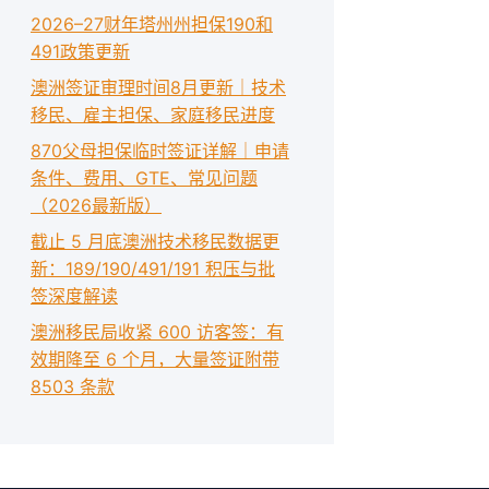
2026–27财年塔州州担保190和
491政策更新
澳洲签证审理时间8月更新｜技术
移民、雇主担保、家庭移民进度
870父母担保临时签证详解｜申请
条件、费用、GTE、常见问题
（2026最新版）
截止 5 月底澳洲技术移民数据更
新：189/190/491/191 积压与批
签深度解读
澳洲移民局收紧 600 访客签：有
效期降至 6 个月，大量签证附带
8503 条款