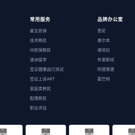
常用服务
品牌办公室
雇主担保
悉尼
技术移民
墨尔本
州担保移民
堪培拉
澳洲留学
布里斯班
签证健康品行测试
阿德莱德
签证上诉ART
霍巴特
家庭类移民
配偶移民
职业评估