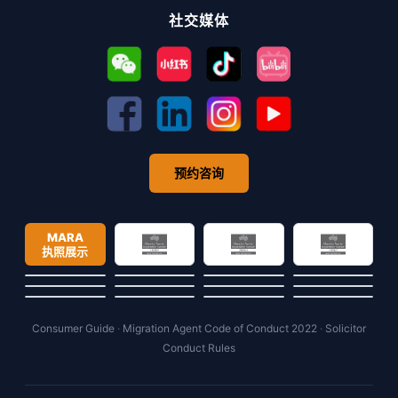
社交媒体
预约咨询
MARA
执照展示
Consumer Guide
·
Migration Agent Code of Conduct 2022
·
Solicitor
Conduct Rules