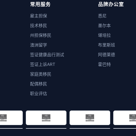
常用服务
品牌办公室
雇主担保
悉尼
技术移民
墨尔本
州担保移民
堪培拉
澳洲留学
布里斯班
签证健康品行测试
阿德莱德
签证上诉ART
霍巴特
家庭类移民
配偶移民
职业评估