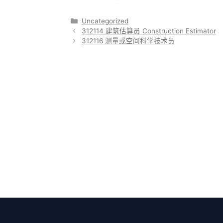
分
Uncategorized
类
312114 建筑估算员 Construction Estimator
312116 测量或空间科学技术员