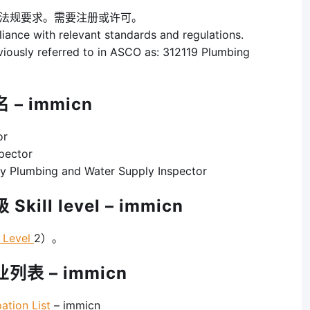
令法规要求。需要注册或许可。
ance with relevant standards and regulations.
reviously referred to in ASCO as: 312119 Plumbing
– immicn
or
pector
mbing and Water Supply Inspector
ill level – immicn
 Level
2）。
列表 – immicn
ion List
– immicn