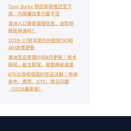
Tony Burke 移民新政推迟至下
周，内阁嫌改革力度不足
澳洲人口普查填错信息，会影响
移民申请吗？
2026–27财年塔州州担保190和
491政策更新
澳洲签证审理时间8月更新｜技术
移民、雇主担保、家庭移民进度
870父母担保临时签证详解｜申请
条件、费用、GTE、常见问题
（2026最新版）