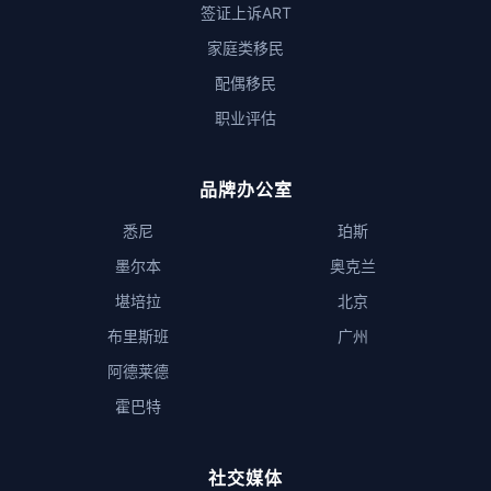
签证上诉ART
家庭类移民
配偶移民
职业评估
品牌办公室
悉尼
珀斯
墨尔本
奥克兰
堪培拉
北京
布里斯班
广州
阿德莱德
霍巴特
社交媒体