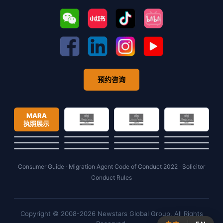
预约咨询
MARA
执照展示
Consumer Guide
·
Migration Agent Code of Conduct 2022
·
Solicitor
Conduct Rules
Copyright © 2008-2026 Newstars Global Group. All Rights