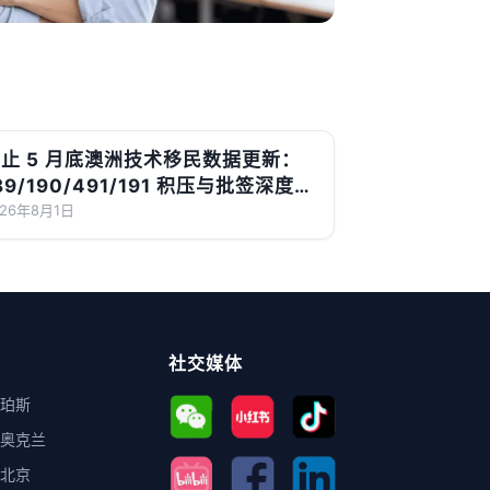
止 5 月底澳洲技术移民数据更新：
89/190/491/191 积压与批签深度解
读
026年8月1日
社交媒体
珀斯
奥克兰
北京