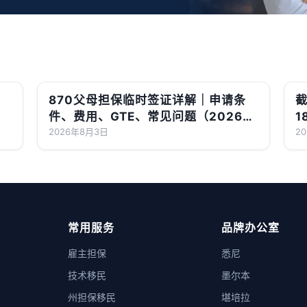
870父母担保临时签证详解｜申请条
截
件、费用、GTE、常见问题（2026最
1
新版）
2026年8月3日
2
常用服务
品牌办公室
雇主担保
悉尼
技术移民
墨尔本
州担保移民
堪培拉