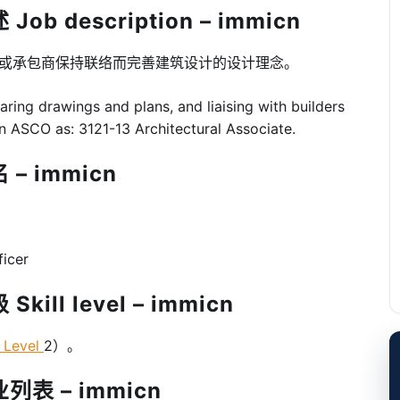
b description – immicn
商或承包商保持联络而完善建筑设计的设计理念。
ring drawings and plans, and liaising with builders
in ASCO as: 3121-13 Architectural Associate.
– immicn
ficer
ill level – immicn
 Level
2）。
列表 – immicn