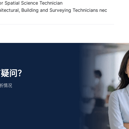
tial Science Technician
l, Building and Surveying Technicians nec
有疑问？
析情况