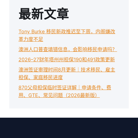
最新文章
Tony Burke 移民新政推迟至下周，内阁嫌改
革力度不足
澳洲人口普查填错信息，会影响移民申请吗？
2026–27财年塔州州担保190和491政策更新
澳洲签证审理时间8月更新｜技术移民、雇主
担保、家庭移民进度
870父母担保临时签证详解｜申请条件、费
用、GTE、常见问题（2026最新版）