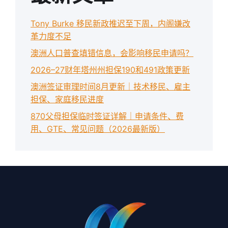
Tony Burke 移民新政推迟至下周，内阁嫌改
革力度不足
澳洲人口普查填错信息，会影响移民申请吗？
2026–27财年塔州州担保190和491政策更新
澳洲签证审理时间8月更新｜技术移民、雇主
担保、家庭移民进度
870父母担保临时签证详解｜申请条件、费
用、GTE、常见问题（2026最新版）