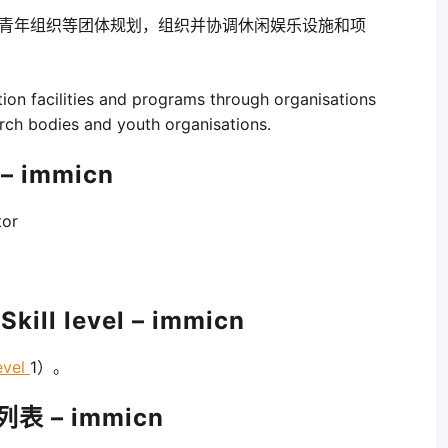
青年组织等团体规划，组织并协调休闲娱乐设施和项
tion facilities and programs through organisations
urch bodies and youth organisations.
 immicn
tor
ll level – immicn
evel
1）。
表 – immicn