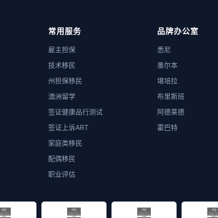
常用服务
品牌办公室
雇主担保
悉尼
技术移民
墨尔本
州担保移民
堪培拉
澳洲留学
布里斯班
签证健康品行测试
阿德莱德
签证上诉ART
霍巴特
家庭类移民
配偶移民
职业评估