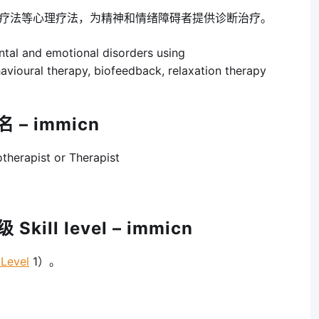
疗法等心理疗法，为精神和情绪障碍者提供诊断治疗。
ntal and emotional disorders using
vioural therapy, biofeedback, relaxation therapy
– immicn
rapist or Therapist
ill level – immicn
 Level
1）。