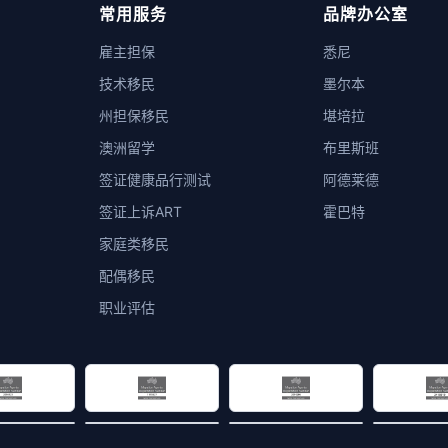
常用服务
品牌办公室
雇主担保
悉尼
技术移民
墨尔本
州担保移民
堪培拉
澳洲留学
布里斯班
签证健康品行测试
阿德莱德
签证上诉ART
霍巴特
家庭类移民
配偶移民
职业评估