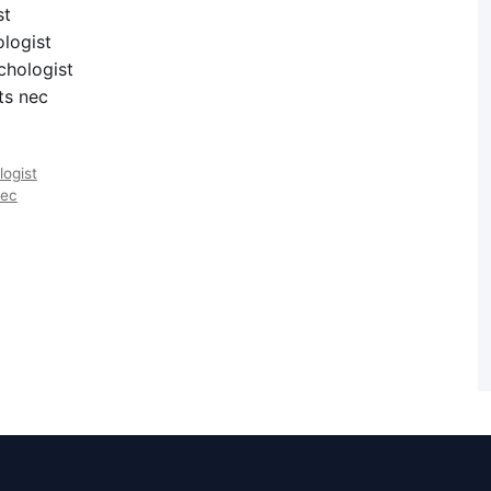
st
ogist
hologist
s nec
ogist
ec