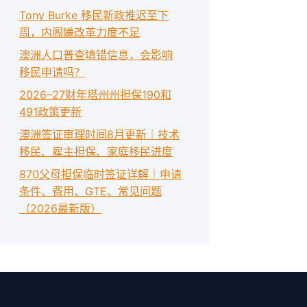
Tony Burke 移民新政推迟至下
周，内阁嫌改革力度不足
澳洲人口普查填错信息，会影响
移民申请吗？
2026–27财年塔州州担保190和
491政策更新
澳洲签证审理时间8月更新｜技术
移民、雇主担保、家庭移民进度
870父母担保临时签证详解｜申请
条件、费用、GTE、常见问题
（2026最新版）