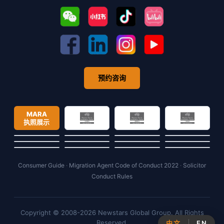
预约咨询
MARA
执照展示
Consumer Guide
·
Migration Agent Code of Conduct 2022
·
Solicitor
Conduct Rules
Copyright © 2008-2026 Newstars Global Group. All Rights
Reserved.
中文
EN